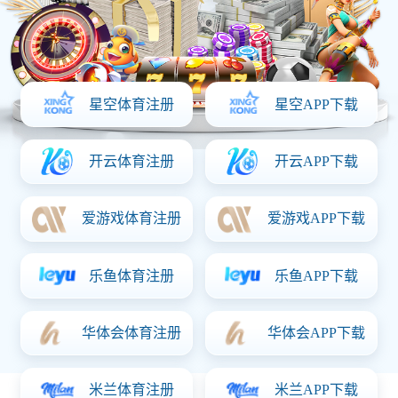
从这里开始
覆盖实时赛事、专业数据、高清视频，
乐鱼下载
APP
与网页版为您提供便捷的体育服务。
APP下载
网页版入口
首页
/
体育焦点
/ 正文
2026-06-05 19:40
77 次阅读
穿越火线CFPL季后赛手枪击杀占比榜：宠