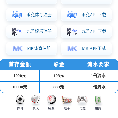
否打破辽粤争霸双雄格局？
随着CBA联赛本赛季渐入尾声，传统强队辽宁与广东
的“双雄争霸”格局依然稳固，但一股来自西北的青春
风暴正在悄然酝酿。新疆男篮在经历阵容大换血后，
其青年军的崛起势头堪称凶猛，不仅以令人耳目一新
的打法搅动了联盟版图，更让外界开始认真思考：下
赛季，这支平均年龄不足24岁的球队，是否真的具备
打破辽粤长期垄断、重塑CBA争冠格局的硬实力？